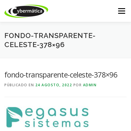
Saltar
al
Menú
contenido
INICIO
NUESTROS PRODUCTOS
ISSABEL IP
FONDO-TRANSPARENTE-
CELESTE-378×96
CALL CENTER
DESARROLLO WEB
ACADEMY
fondo-transparente-celeste-378×96
TIENDA ONLINE
SOPORTE
PÚBLICADO EN
24 AGOSTO, 2022
POR
ADMIN