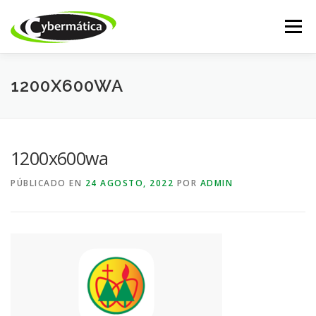
Saltar
al
Menú
contenido
INICIO
NUESTROS PRODUCTOS
ISSABEL IP
1200X600WA
CALL CENTER
DESARROLLO WEB
ACADEMY
1200x600wa
PÚBLICADO EN
24 AGOSTO, 2022
POR
ADMIN
TIENDA ONLINE
SOPORTE