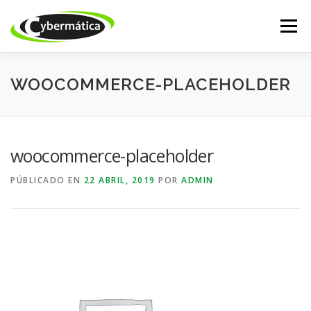
Saltar
al
Menú
contenido
INICIO
NUESTROS PRODUCTOS
ISSABEL IP
WOOCOMMERCE-PLACEHOLDER
CALL CENTER
DESARROLLO WEB
ACADEMY
woocommerce-placeholder
PÚBLICADO EN
22 ABRIL, 2019
POR
ADMIN
TIENDA ONLINE
SOPORTE