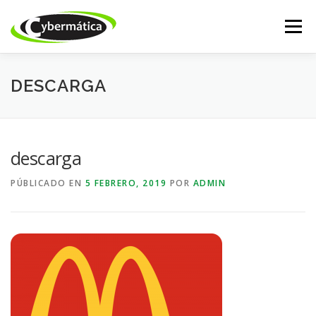
Saltar
al
Menú
contenido
INICIO
NUESTROS PRODUCTOS
ISSABEL IP
DESCARGA
CALL CENTER
DESARROLLO WEB
ACADEMY
descarga
PÚBLICADO EN
5 FEBRERO, 2019
POR
ADMIN
TIENDA ONLINE
SOPORTE