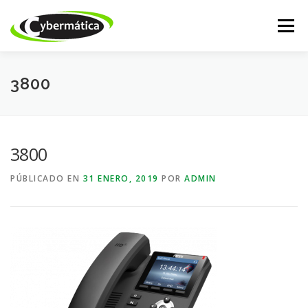
Saltar
al
Menú
contenido
INICIO
NUESTROS PRODUCTOS
ISSABEL IP
3800
CALL CENTER
DESARROLLO WEB
ACADEMY
3800
PÚBLICADO EN
31 ENERO, 2019
POR
ADMIN
TIENDA ONLINE
SOPORTE