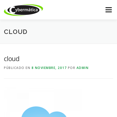
Saltar
al
Menú
contenido
INICIO
NUESTROS PRODUCTOS
ISSABEL IP
CLOUD
CALL CENTER
DESARROLLO WEB
ACADEMY
cloud
PÚBLICADO EN
8 NOVIEMBRE, 2017
POR
ADMIN
TIENDA ONLINE
SOPORTE