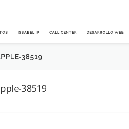
TOS
ISSABEL IP
CALL CENTER
DESARROLLO WEB
PPLE-38519
apple-38519