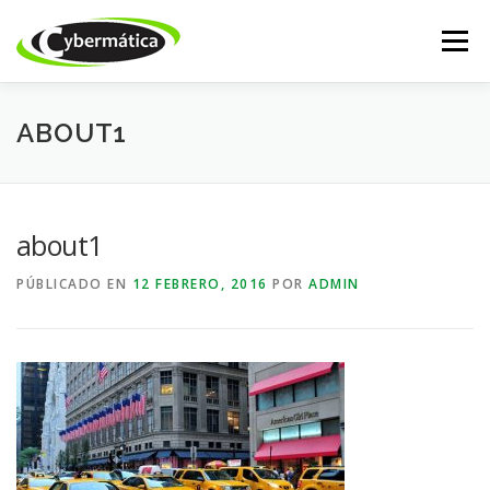
Saltar
al
Menú
contenido
INICIO
NUESTROS PRODUCTOS
ISSABEL IP
ABOUT1
CALL CENTER
DESARROLLO WEB
ACADEMY
about1
PÚBLICADO EN
12 FEBRERO, 2016
POR
ADMIN
TIENDA ONLINE
SOPORTE