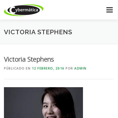
Saltar
al
Menú
contenido
INICIO
NUESTROS PRODUCTOS
ISSABEL IP
VICTORIA STEPHENS
CALL CENTER
DESARROLLO WEB
ACADEMY
Victoria Stephens
PÚBLICADO EN
12 FEBRERO, 2016
POR
ADMIN
TIENDA ONLINE
SOPORTE