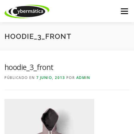
Saltar
al
Menú
contenido
INICIO
NUESTROS PRODUCTOS
ISSABEL IP
HOODIE_3_FRONT
CALL CENTER
DESARROLLO WEB
ACADEMY
hoodie_3_front
PÚBLICADO EN
7 JUNIO, 2013
POR
ADMIN
TIENDA ONLINE
SOPORTE