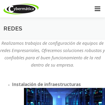
Saltar
al
Menú
contenido
INICIO
NUESTROS PRODUCTOS
ISSABEL IP
REDES
Realizamos trabajos de configuración de equipos de
CALL CENTER
DESARROLLO WEB
ACADEMY
redes Empresariales, Ofrecemos soluciones robustas y
confiables para el buen funcionamiento de la red
TIENDA ONLINE
SOPORTE
dentro de su empresa.
Instalación de infraestructuras