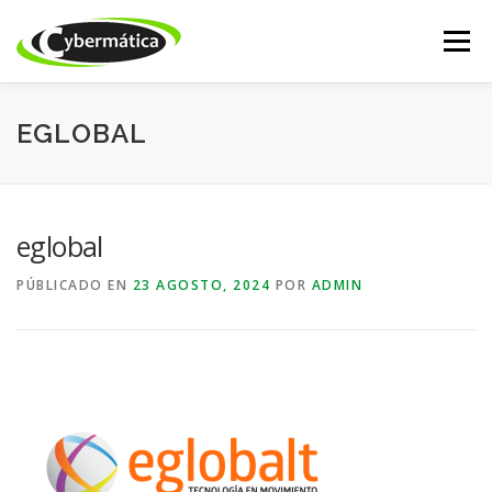
Saltar
al
Menú
contenido
INICIO
NUESTROS PRODUCTOS
ISSABEL IP
EGLOBAL
CALL CENTER
DESARROLLO WEB
ACADEMY
eglobal
PÚBLICADO EN
23 AGOSTO, 2024
POR
ADMIN
TIENDA ONLINE
SOPORTE